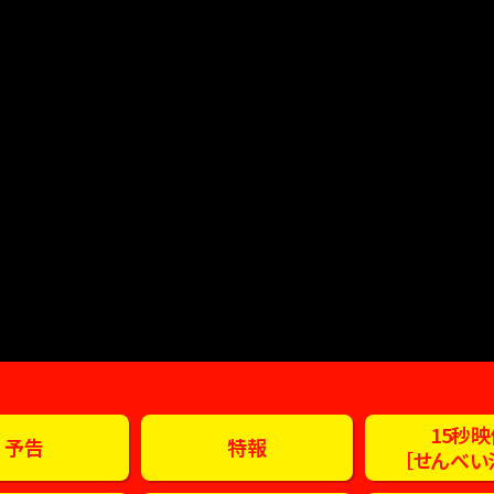
15秒
予告
特報
［せんべい