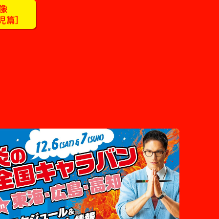
映像
児篇］