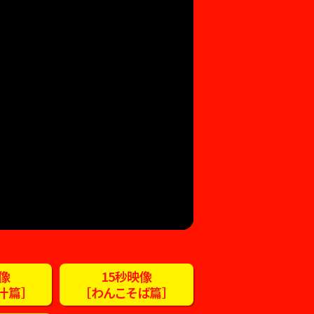
映像
15秒映像
汁篇］
［わんこそば篇］