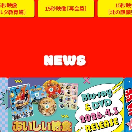
5秒映像
15秒
15秒映像［再会篇］
ルタ教育篇］
［北の麒麟