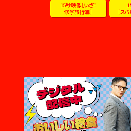
15秒映像［いざ！
1
修学旅行篇］
［スパ